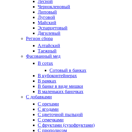
Лесной
Чернокленовый
Липовый
Луговой
Майский
Эспарцетовый
Дягилевый
Регион сбора
Алтайский
Таежный
Фасованный мед
В сотах
Сотовый в банках
В кубоконтейнерах
В рамках
В банке в виде мишки
В маленьких баночках
С добавками
С орехами
С ягодами
С цветочной пыльцой
С семечками
С фруктами (сухофруктами)
С прополисом