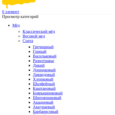
0
элемент
Просмотр категорий
Мёд
Классический мёд
Весовой мед
Сорта
Гречишный
Горный
Васильковый
Разнотравье
Дикий
Донниковый
Лавандовый
Хлопковый
Шалфейный
Каштановый
Боярышниковый
Шиповниковый
Акациевый
Аккураевый
Барбарисовый