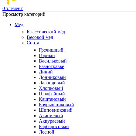
0
элемент
Просмотр категорий
Мёд
Классический мёд
Весовой мед
Сорта
Гречишный
Горный
Васильковый
Разнотравье
Дикий
Донниковый
Лавандовый
Хлопковый
Шалфейный
Каштановый
Боярышниковый
Шиповниковый
Акациевый
Аккураевый
Барбарисовый
Лесной