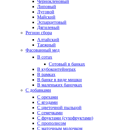
Чернокленовый
Липовый
Луговой
Майский
Эспарцетовый
Дягилевый
Регион сбора
Алтайский
Таежный
Фасованный мед
В сотах
Сотовый в банках
В кубоконтейнерах
В рамках
В банке в виде мишки
В маленьких баночках
С добавками
С орехами
С ягодами
С цветочной пыльцой
С семечками
С фруктами (сухофруктами)
С прополисом
С маточным молочком