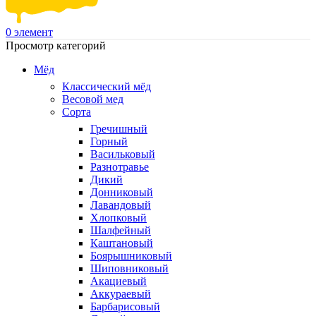
0
элемент
Просмотр категорий
Мёд
Классический мёд
Весовой мед
Сорта
Гречишный
Горный
Васильковый
Разнотравье
Дикий
Донниковый
Лавандовый
Хлопковый
Шалфейный
Каштановый
Боярышниковый
Шиповниковый
Акациевый
Аккураевый
Барбарисовый