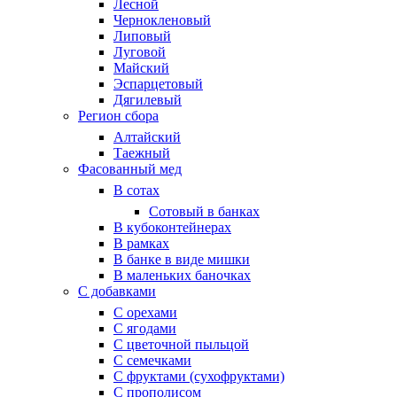
Лесной
Чернокленовый
Липовый
Луговой
Майский
Эспарцетовый
Дягилевый
Регион сбора
Алтайский
Таежный
Фасованный мед
В сотах
Сотовый в банках
В кубоконтейнерах
В рамках
В банке в виде мишки
В маленьких баночках
С добавками
С орехами
С ягодами
С цветочной пыльцой
С семечками
С фруктами (сухофруктами)
С прополисом