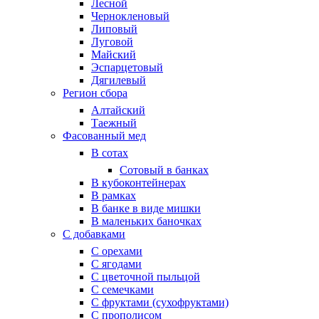
Лесной
Чернокленовый
Липовый
Луговой
Майский
Эспарцетовый
Дягилевый
Регион сбора
Алтайский
Таежный
Фасованный мед
В сотах
Сотовый в банках
В кубоконтейнерах
В рамках
В банке в виде мишки
В маленьких баночках
С добавками
С орехами
С ягодами
С цветочной пыльцой
С семечками
С фруктами (сухофруктами)
С прополисом