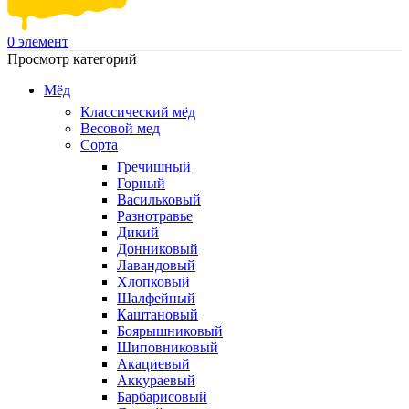
0
элемент
Просмотр категорий
Мёд
Классический мёд
Весовой мед
Сорта
Гречишный
Горный
Васильковый
Разнотравье
Дикий
Донниковый
Лавандовый
Хлопковый
Шалфейный
Каштановый
Боярышниковый
Шиповниковый
Акациевый
Аккураевый
Барбарисовый