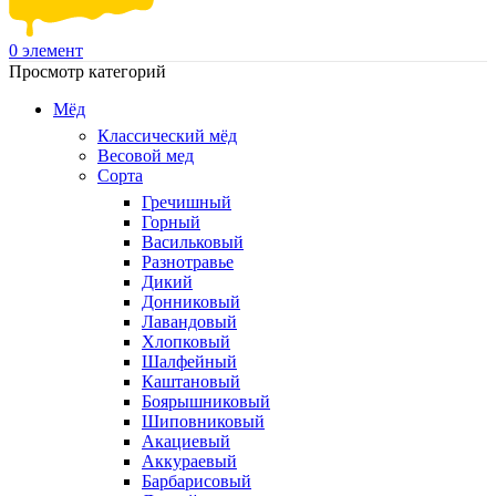
0
элемент
Просмотр категорий
Мёд
Классический мёд
Весовой мед
Сорта
Гречишный
Горный
Васильковый
Разнотравье
Дикий
Донниковый
Лавандовый
Хлопковый
Шалфейный
Каштановый
Боярышниковый
Шиповниковый
Акациевый
Аккураевый
Барбарисовый