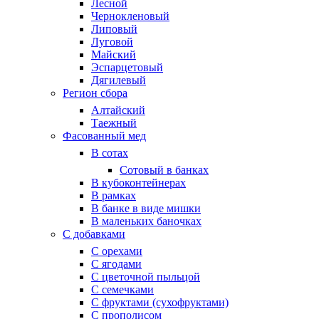
Лесной
Чернокленовый
Липовый
Луговой
Майский
Эспарцетовый
Дягилевый
Регион сбора
Алтайский
Таежный
Фасованный мед
В сотах
Сотовый в банках
В кубоконтейнерах
В рамках
В банке в виде мишки
В маленьких баночках
С добавками
С орехами
С ягодами
С цветочной пыльцой
С семечками
С фруктами (сухофруктами)
С прополисом