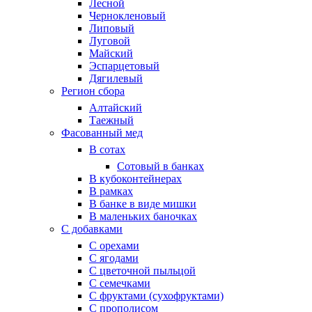
Лесной
Чернокленовый
Липовый
Луговой
Майский
Эспарцетовый
Дягилевый
Регион сбора
Алтайский
Таежный
Фасованный мед
В сотах
Сотовый в банках
В кубоконтейнерах
В рамках
В банке в виде мишки
В маленьких баночках
С добавками
С орехами
С ягодами
С цветочной пыльцой
С семечками
С фруктами (сухофруктами)
С прополисом