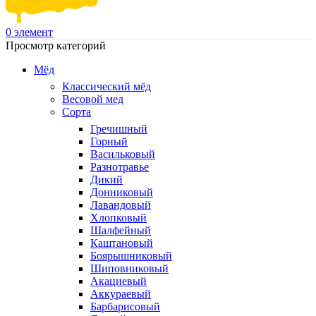
0
элемент
Просмотр категорий
Мёд
Классический мёд
Весовой мед
Сорта
Гречишный
Горный
Васильковый
Разнотравье
Дикий
Донниковый
Лавандовый
Хлопковый
Шалфейный
Каштановый
Боярышниковый
Шиповниковый
Акациевый
Аккураевый
Барбарисовый