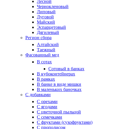
Лесной
Чернокленовый
Липовый
Луговой
Майский
Эспарцетовый
Дягилевый
Регион сбора
Алтайский
Таежный
Фасованный мед
В сотах
Сотовый в банках
В кубоконтейнерах
В рамках
В банке в виде мишки
В маленьких баночках
С добавками
С орехами
С ягодами
С цветочной пыльцой
С семечками
С фруктами (сухофруктами)
С прополисом