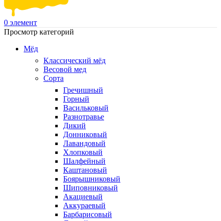
0
элемент
Просмотр категорий
Мёд
Классический мёд
Весовой мед
Сорта
Гречишный
Горный
Васильковый
Разнотравье
Дикий
Донниковый
Лавандовый
Хлопковый
Шалфейный
Каштановый
Боярышниковый
Шиповниковый
Акациевый
Аккураевый
Барбарисовый