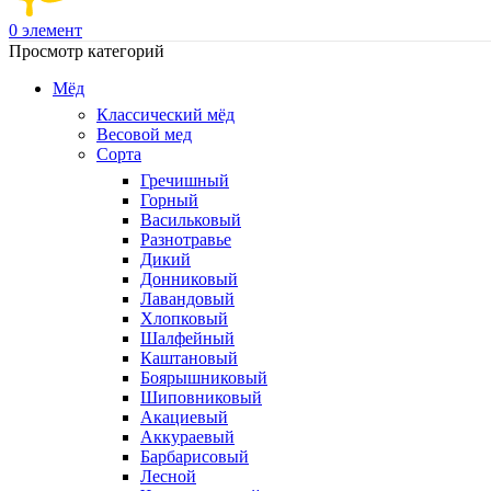
0
элемент
Просмотр категорий
Мёд
Классический мёд
Весовой мед
Сорта
Гречишный
Горный
Васильковый
Разнотравье
Дикий
Донниковый
Лавандовый
Хлопковый
Шалфейный
Каштановый
Боярышниковый
Шиповниковый
Акациевый
Аккураевый
Барбарисовый
Лесной