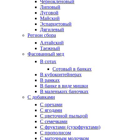
Чернокленовый
Липовый
Луговой
Майский
Эспарцетовый
Дягилевый
Регион сбора
Алтайский
Таежный
Фасованный мед
В сотах
Сотовый в банках
В кубоконтейнерах
В рамках
В банке в виде мишки
В маленьких баночках
С добавками
С орехами
С ягодами
С цветочной пыльцой
С семечками
С фруктами (сухофруктами)
С прополисом
С маточным молочком