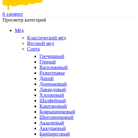
0
элемент
Просмотр категорий
Мёд
Классический мёд
Весовой мед
Сорта
Гречишный
Горный
Васильковый
Разнотравье
Дикий
Донниковый
Лавандовый
Хлопковый
Шалфейный
Каштановый
Боярышниковый
Шиповниковый
Акациевый
Аккураевый
Барбарисовый