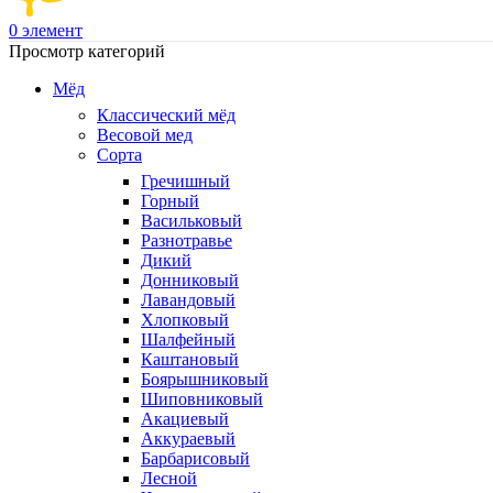
0
элемент
Просмотр категорий
Мёд
Классический мёд
Весовой мед
Сорта
Гречишный
Горный
Васильковый
Разнотравье
Дикий
Донниковый
Лавандовый
Хлопковый
Шалфейный
Каштановый
Боярышниковый
Шиповниковый
Акациевый
Аккураевый
Барбарисовый
Лесной