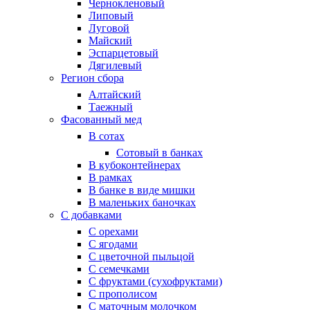
Чернокленовый
Липовый
Луговой
Майский
Эспарцетовый
Дягилевый
Регион сбора
Алтайский
Таежный
Фасованный мед
В сотах
Сотовый в банках
В кубоконтейнерах
В рамках
В банке в виде мишки
В маленьких баночках
С добавками
С орехами
С ягодами
С цветочной пыльцой
С семечками
С фруктами (сухофруктами)
С прополисом
С маточным молочком