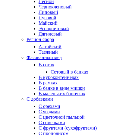
Лесной
Чернокленовый
Липовый
Луговой
Майский
Эспарцетовый
Дягилевый
Регион сбора
Алтайский
Таежный
Фасованный мед
В сотах
Сотовый в банках
В кубоконтейнерах
В рамках
В банке в виде мишки
В маленьких баночках
С добавками
С орехами
С ягодами
С цветочной пыльцой
С семечками
С фруктами (сухофруктами)
С прополисом