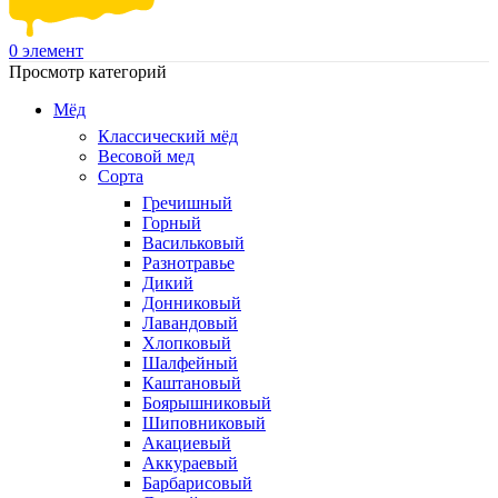
0
элемент
Просмотр категорий
Мёд
Классический мёд
Весовой мед
Сорта
Гречишный
Горный
Васильковый
Разнотравье
Дикий
Донниковый
Лавандовый
Хлопковый
Шалфейный
Каштановый
Боярышниковый
Шиповниковый
Акациевый
Аккураевый
Барбарисовый