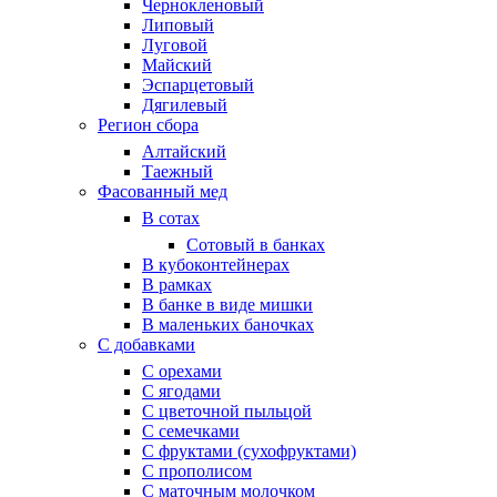
Чернокленовый
Липовый
Луговой
Майский
Эспарцетовый
Дягилевый
Регион сбора
Алтайский
Таежный
Фасованный мед
В сотах
Сотовый в банках
В кубоконтейнерах
В рамках
В банке в виде мишки
В маленьких баночках
С добавками
С орехами
С ягодами
С цветочной пыльцой
С семечками
С фруктами (сухофруктами)
С прополисом
С маточным молочком