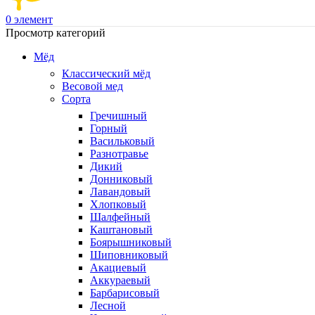
0
элемент
Просмотр категорий
Мёд
Классический мёд
Весовой мед
Сорта
Гречишный
Горный
Васильковый
Разнотравье
Дикий
Донниковый
Лавандовый
Хлопковый
Шалфейный
Каштановый
Боярышниковый
Шиповниковый
Акациевый
Аккураевый
Барбарисовый
Лесной