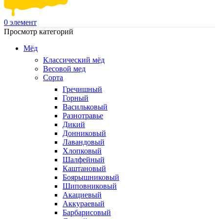
0
элемент
Просмотр категорий
Мёд
Классический мёд
Весовой мед
Сорта
Гречишный
Горный
Васильковый
Разнотравье
Дикий
Донниковый
Лавандовый
Хлопковый
Шалфейный
Каштановый
Боярышниковый
Шиповниковый
Акациевый
Аккураевый
Барбарисовый