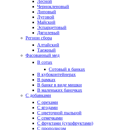
Лесной
Чернокленовый
Липовый
Луговой
Майский
Эспарцетовый
Дягилевый
Регион сбора
Алтайский
Таежный
Фасованный мед
В сотах
Сотовый в банках
В кубоконтейнерах
В рамках
В банке в виде мишки
В маленьких баночках
С добавками
С орехами
С ягодами
С цветочной пыльцой
С семечками
С фруктами (сухофруктами)
С прополисом