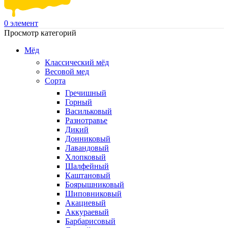
0
элемент
Просмотр категорий
Мёд
Классический мёд
Весовой мед
Сорта
Гречишный
Горный
Васильковый
Разнотравье
Дикий
Донниковый
Лавандовый
Хлопковый
Шалфейный
Каштановый
Боярышниковый
Шиповниковый
Акациевый
Аккураевый
Барбарисовый