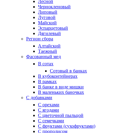
Лесной
Чернокленовый
Липовый
Луговой
Майский
Эспарцетовый
Дягилевый
Регион сбора
Алтайский
Таежный
Фасованный мед
В сотах
Сотовый в банках
В кубоконтейнерах
В рамках
В банке в виде мишки
В маленьких баночках
С добавками
С орехами
С ягодами
С цветочной пыльцой
С семечками
С фруктами (сухофруктами)
С прополисом