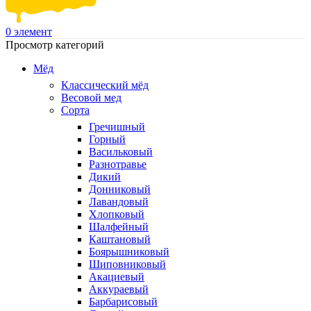
0
элемент
Просмотр категорий
Мёд
Классический мёд
Весовой мед
Сорта
Гречишный
Горный
Васильковый
Разнотравье
Дикий
Донниковый
Лавандовый
Хлопковый
Шалфейный
Каштановый
Боярышниковый
Шиповниковый
Акациевый
Аккураевый
Барбарисовый