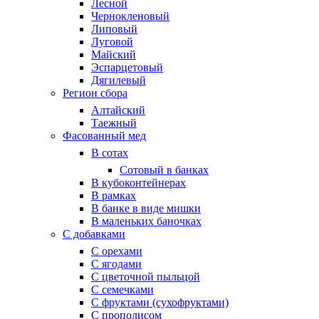
Лесной
Чернокленовый
Липовый
Луговой
Майский
Эспарцетовый
Дягилевый
Регион сбора
Алтайский
Таежный
Фасованный мед
В сотах
Сотовый в банках
В кубоконтейнерах
В рамках
В банке в виде мишки
В маленьких баночках
С добавками
С орехами
С ягодами
С цветочной пыльцой
С семечками
С фруктами (сухофруктами)
С прополисом