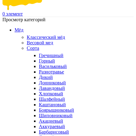
0
элемент
Просмотр категорий
Мёд
Классический мёд
Весовой мед
Сорта
Гречишный
Горный
Васильковый
Разнотравье
Дикий
Донниковый
Лавандовый
Хлопковый
Шалфейный
Каштановый
Боярышниковый
Шиповниковый
Акациевый
Аккураевый
Барбарисовый