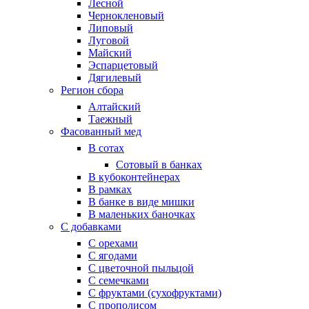
Лесной
Чернокленовый
Липовый
Луговой
Майский
Эспарцетовый
Дягилевый
Регион сбора
Алтайский
Таежный
Фасованный мед
В сотах
Сотовый в банках
В кубоконтейнерах
В рамках
В банке в виде мишки
В маленьких баночках
С добавками
С орехами
С ягодами
С цветочной пыльцой
С семечками
С фруктами (сухофруктами)
С прополисом