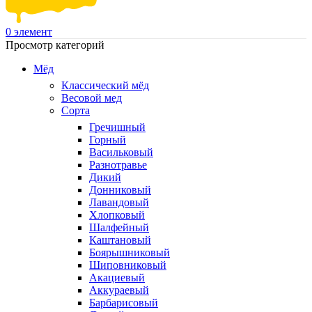
0
элемент
Просмотр категорий
Мёд
Классический мёд
Весовой мед
Сорта
Гречишный
Горный
Васильковый
Разнотравье
Дикий
Донниковый
Лавандовый
Хлопковый
Шалфейный
Каштановый
Боярышниковый
Шиповниковый
Акациевый
Аккураевый
Барбарисовый