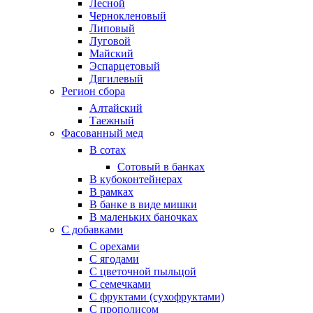
Лесной
Чернокленовый
Липовый
Луговой
Майский
Эспарцетовый
Дягилевый
Регион сбора
Алтайский
Таежный
Фасованный мед
В сотах
Сотовый в банках
В кубоконтейнерах
В рамках
В банке в виде мишки
В маленьких баночках
С добавками
С орехами
С ягодами
С цветочной пыльцой
С семечками
С фруктами (сухофруктами)
С прополисом