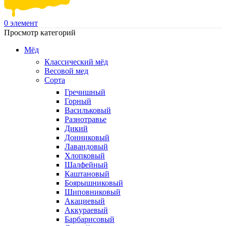
0
элемент
Просмотр категорий
Мёд
Классический мёд
Весовой мед
Сорта
Гречишный
Горный
Васильковый
Разнотравье
Дикий
Донниковый
Лавандовый
Хлопковый
Шалфейный
Каштановый
Боярышниковый
Шиповниковый
Акациевый
Аккураевый
Барбарисовый