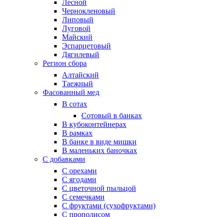
Лесной
Чернокленовый
Липовый
Луговой
Майский
Эспарцетовый
Дягилевый
Регион сбора
Алтайский
Таежный
Фасованный мед
В сотах
Сотовый в банках
В кубоконтейнерах
В рамках
В банке в виде мишки
В маленьких баночках
С добавками
С орехами
С ягодами
С цветочной пыльцой
С семечками
С фруктами (сухофруктами)
С прополисом