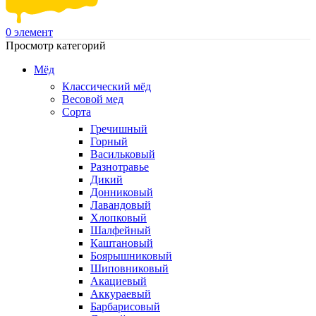
0
элемент
Просмотр категорий
Мёд
Классический мёд
Весовой мед
Сорта
Гречишный
Горный
Васильковый
Разнотравье
Дикий
Донниковый
Лавандовый
Хлопковый
Шалфейный
Каштановый
Боярышниковый
Шиповниковый
Акациевый
Аккураевый
Барбарисовый