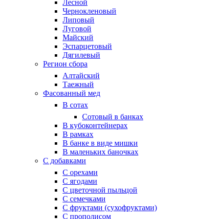
Лесной
Чернокленовый
Липовый
Луговой
Майский
Эспарцетовый
Дягилевый
Регион сбора
Алтайский
Таежный
Фасованный мед
В сотах
Сотовый в банках
В кубоконтейнерах
В рамках
В банке в виде мишки
В маленьких баночках
С добавками
С орехами
С ягодами
С цветочной пыльцой
С семечками
С фруктами (сухофруктами)
С прополисом