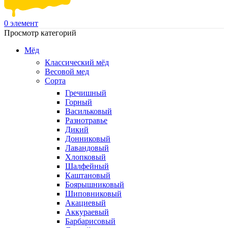
0
элемент
Просмотр категорий
Мёд
Классический мёд
Весовой мед
Сорта
Гречишный
Горный
Васильковый
Разнотравье
Дикий
Донниковый
Лавандовый
Хлопковый
Шалфейный
Каштановый
Боярышниковый
Шиповниковый
Акациевый
Аккураевый
Барбарисовый