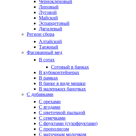
Чернокленовый
Липовый
Луговой
Майский
Эспарцетовый
Дягилевый
Регион сбора
Алтайский
Таежный
Фасованный мед
В сотах
Сотовый в банках
В кубоконтейнерах
В рамках
В банке в виде мишки
В маленьких баночках
С добавками
С орехами
С ягодами
С цветочной пыльцой
С семечками
С фруктами (сухофруктами)
С прополисом
С маточным молочком