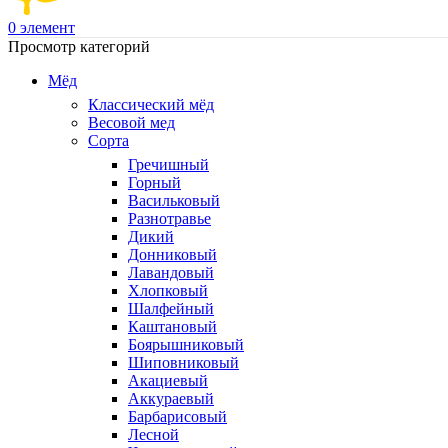
0
элемент
Просмотр категорий
Мёд
Классический мёд
Весовой мед
Сорта
Гречишный
Горный
Васильковый
Разнотравье
Дикий
Донниковый
Лавандовый
Хлопковый
Шалфейный
Каштановый
Боярышниковый
Шиповниковый
Акациевый
Аккураевый
Барбарисовый
Лесной