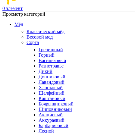
0
элемент
Просмотр категорий
Мёд
Классический мёд
Весовой мед
Сорта
Гречишный
Горный
Васильковый
Разнотравье
Дикий
Донниковый
Лавандовый
Хлопковый
Шалфейный
Каштановый
Боярышниковый
Шиповниковый
Акациевый
Аккураевый
Барбарисовый
Лесной