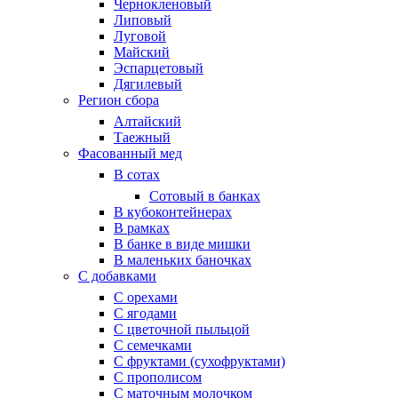
Чернокленовый
Липовый
Луговой
Майский
Эспарцетовый
Дягилевый
Регион сбора
Алтайский
Таежный
Фасованный мед
В сотах
Сотовый в банках
В кубоконтейнерах
В рамках
В банке в виде мишки
В маленьких баночках
С добавками
С орехами
С ягодами
С цветочной пыльцой
С семечками
С фруктами (сухофруктами)
С прополисом
С маточным молочком