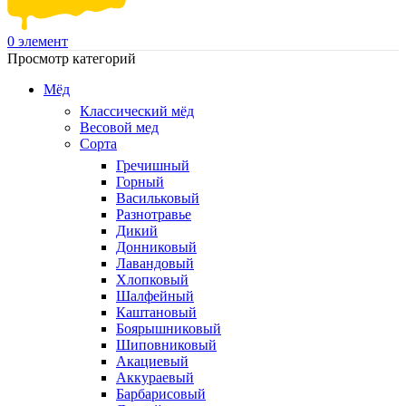
0
элемент
Просмотр категорий
Мёд
Классический мёд
Весовой мед
Сорта
Гречишный
Горный
Васильковый
Разнотравье
Дикий
Донниковый
Лавандовый
Хлопковый
Шалфейный
Каштановый
Боярышниковый
Шиповниковый
Акациевый
Аккураевый
Барбарисовый