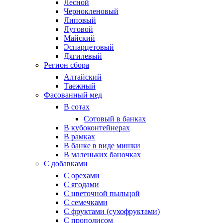
Лесной
Чернокленовый
Липовый
Луговой
Майский
Эспарцетовый
Дягилевый
Регион сбора
Алтайский
Таежный
Фасованный мед
В сотах
Сотовый в банках
В кубоконтейнерах
В рамках
В банке в виде мишки
В маленьких баночках
С добавками
С орехами
С ягодами
С цветочной пыльцой
С семечками
С фруктами (сухофруктами)
С прополисом