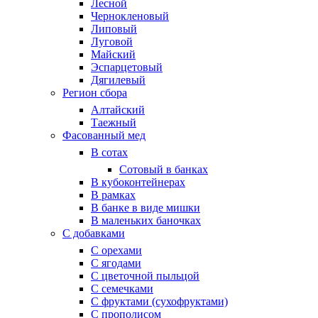
Лесной
Чернокленовый
Липовый
Луговой
Майский
Эспарцетовый
Дягилевый
Регион сбора
Алтайский
Таежный
Фасованный мед
В сотах
Сотовый в банках
В кубоконтейнерах
В рамках
В банке в виде мишки
В маленьких баночках
С добавками
С орехами
С ягодами
С цветочной пыльцой
С семечками
С фруктами (сухофруктами)
С прополисом