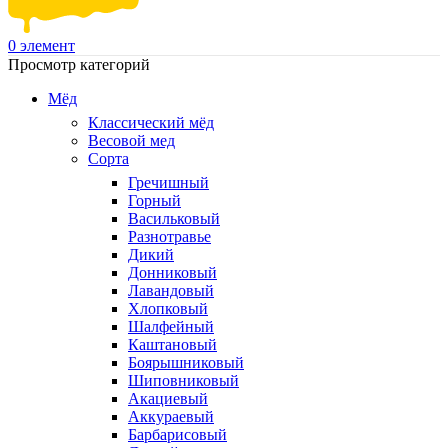
0
элемент
Просмотр категорий
Мёд
Классический мёд
Весовой мед
Сорта
Гречишный
Горный
Васильковый
Разнотравье
Дикий
Донниковый
Лавандовый
Хлопковый
Шалфейный
Каштановый
Боярышниковый
Шиповниковый
Акациевый
Аккураевый
Барбарисовый