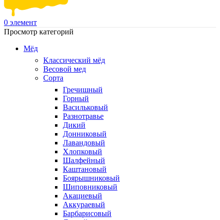
0
элемент
Просмотр категорий
Мёд
Классический мёд
Весовой мед
Сорта
Гречишный
Горный
Васильковый
Разнотравье
Дикий
Донниковый
Лавандовый
Хлопковый
Шалфейный
Каштановый
Боярышниковый
Шиповниковый
Акациевый
Аккураевый
Барбарисовый