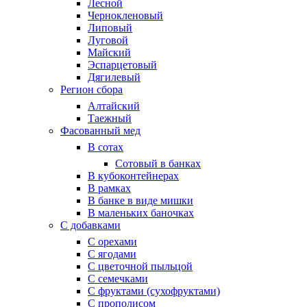
Лесной
Чернокленовый
Липовый
Луговой
Майский
Эспарцетовый
Дягилевый
Регион сбора
Алтайский
Таежный
Фасованный мед
В сотах
Сотовый в банках
В кубоконтейнерах
В рамках
В банке в виде мишки
В маленьких баночках
С добавками
С орехами
С ягодами
С цветочной пыльцой
С семечками
С фруктами (сухофруктами)
С прополисом