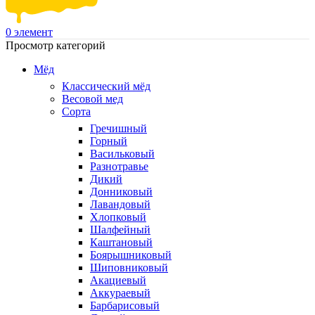
0
элемент
Просмотр категорий
Мёд
Классический мёд
Весовой мед
Сорта
Гречишный
Горный
Васильковый
Разнотравье
Дикий
Донниковый
Лавандовый
Хлопковый
Шалфейный
Каштановый
Боярышниковый
Шиповниковый
Акациевый
Аккураевый
Барбарисовый