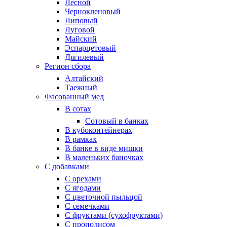
Лесной
Чернокленовый
Липовый
Луговой
Майский
Эспарцетовый
Дягилевый
Регион сбора
Алтайский
Таежный
Фасованный мед
В сотах
Сотовый в банках
В кубоконтейнерах
В рамках
В банке в виде мишки
В маленьких баночках
С добавками
С орехами
С ягодами
С цветочной пыльцой
С семечками
С фруктами (сухофруктами)
С прополисом